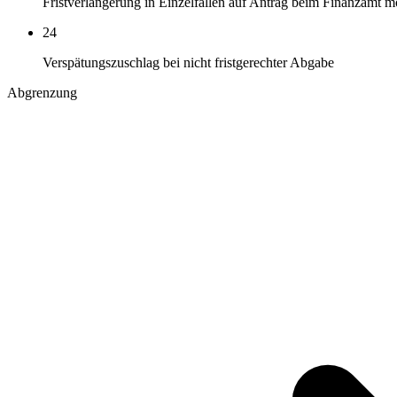
Fristverlängerung in Einzelfällen auf Antrag beim Finanzamt m
24
Verspätungszuschlag bei nicht fristgerechter Abgabe
Abgrenzung